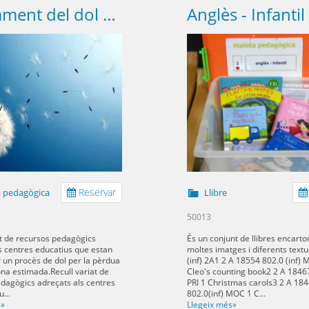
Tractament del dol Secundaria
Reservar
 pedagògica
Llibre
50013
at de recursos pedagògics
És un conjunt de llibres encart
s centres educatius que estan
moltes imatges i diferents text
 un procès de dol per la pèrdua
(inf) 2A1 2 A 18554 802.0 (inf)
na estimada.Recull variat de
Cleo's counting book2 2 A 18467
dagògics adreçats als centres
PRI 1 Christmas carols3 2 A 18
...
802.0(inf) MOC 1 C...
s»
Llegeix més»