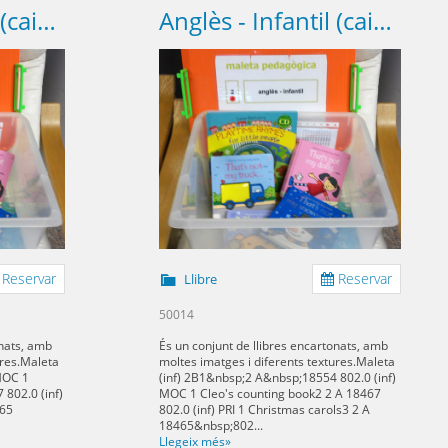
Anglès - Infantil (caixa A)
Anglès - Infantil (caixa B)
Reservar
Reservar
Llibre
50014
onats, amb
És un conjunt de llibres encartonats, amb
ures.Maleta
moltes imatges i diferents textures.Maleta
 MOC 1
(inf) 2B1&nbsp;2 A&nbsp;18554 802.0 (inf)
 802.0 (inf)
MOC 1 Cleo's counting book2 2 A 18467
465
802.0 (inf) PRI 1 Christmas carols3 2 A
18465&nbsp;802...
Llegeix més»