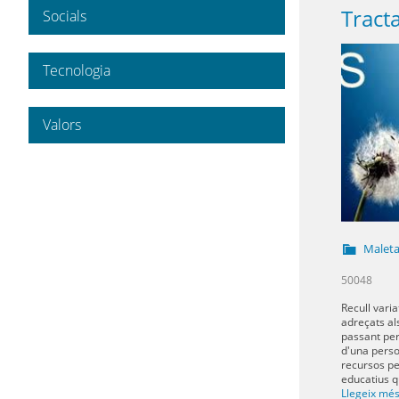
Socials
Tecnologia
Valors
Maleta
50048
Recull vari
adreçats al
passant per
d'una perso
recursos pe
educatius qu
Llegeix mé