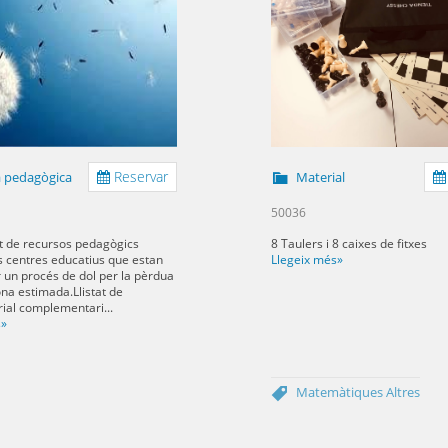
Reservar
 pedagògica
Material
50036
at de recursos pedagògics
8 Taulers i 8 caixes de fitxes
s centres educatius que estan
Llegeix més»
 un procés de dol per la pèrdua
na estimada.Llistat de
rial complementari...
s»
Matemàtiques
Altres