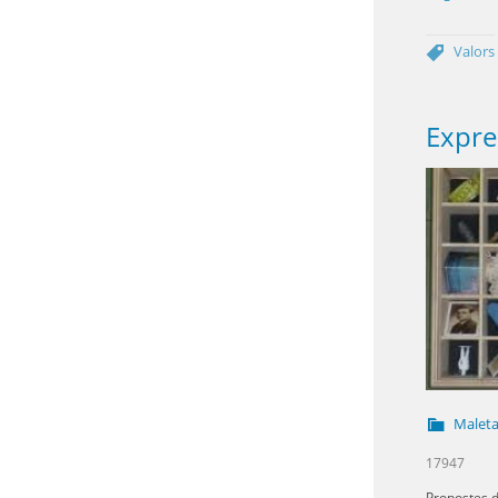
Valors
Maleta
17947
Propostes d