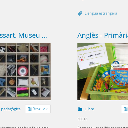
Llengua estrangera
Expressart. Museu portàtl (MACBA)
Reservar
 pedagògica
Llibre
50016
idàctiques per fer a l'aula amb
És un conjunt de llibres encart