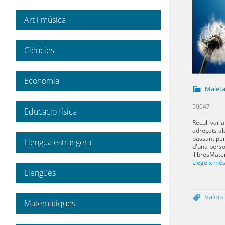
Art i música
Ciències
Economia
Maleta
50047
Educació física
Recull vari
adreçats al
passant per
Llengua estrangera
d'una perso
llibresMate
Llegeix mé
Llengües
Valors
Matemàtiques