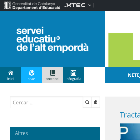
NETE
inici
seae
protocol
infografia
Altres