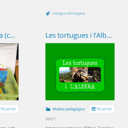
Llengua estrangera
Anglès - Primària (caixa B)
Les tortugues i l’Albera - Arrela't
Reservar
Reservar
Maleta pedagògica
50027
onats, amb
Activitat: Les tortugues i l’Albera. Temàtica: