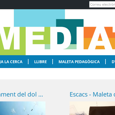
JA LA CERCA
LLIBRE
MALETA PEDAGÒGICA
D
Tractament del dol Primària