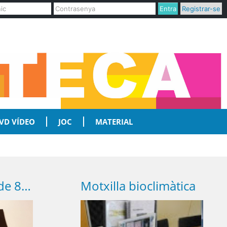
Entra
Registrar-se
VD VÍDEO
JOC
MATERIAL
Escacs - Maleta de 8 jocs
Motxilla bioclimàtica